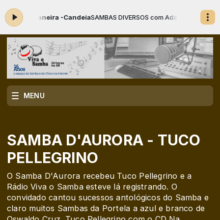
 Maneira -Candeia
SAMBAS DIVERSOS com Adamastor o Locutor das 09:
MENU
SAMBA D'AURORA - TUCO
PELLEGRINO
O Samba D'Aurora recebeu Tuco Pellegrino e a
Rádio Viva o Samba esteve lá registrando. O
convidado cantou sucessos antológicos do Samba e
claro muitos Sambas da Portela a azul e branco de
Oswaldo Cruz. Tuco Pellegrino com o CD Na