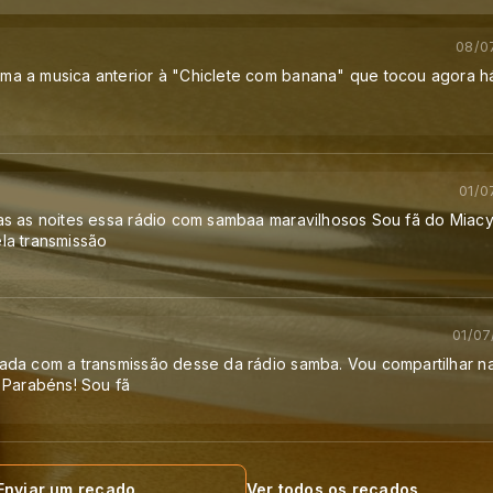
08/0
a a musica anterior à "Chiclete com banana" que tocou agora 
01/0
as as noites essa rádio com sambaa maravilhosos Sou fã do Miacyr
la transmissão
01/07
ada com a transmissão desse da rádio samba. Vou compartilhar n
. Parabéns! Sou fã
Enviar um recado
Ver todos os recados