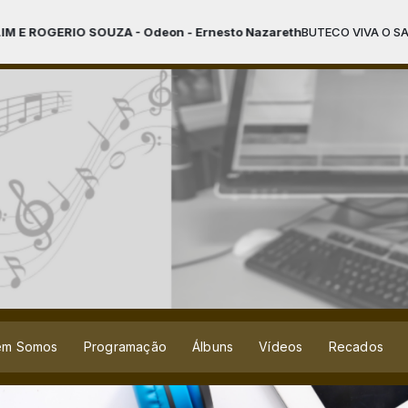
on - Ernesto Nazareth
BUTECO VIVA O SAMBA com Adamastor o Locut
em Somos
Programação
Álbuns
Vídeos
Recados