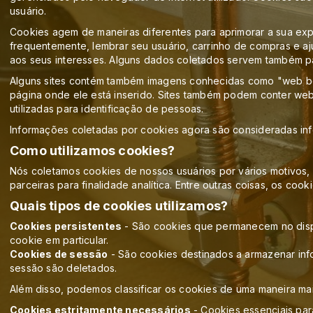
usuário.
Cookies agem de maneiras diferentes para aprimorar a sua exp
frequentemente, lembrar seu usuário, carrinho de compras e a
aos seus interesses. Alguns dados coletados servem também pa
Alguns sites contém também imagens conhecidas como "web beac
página onde ele está inserido. Sites também podem conter we
utilizadas para identificação de pessoas.
Informações coletadas por cookies agora são consideradas in
Como utilizamos cookies?
Nós coletamos cookies de nossos usuários por vários motivos,
parceiras para finalidade analítica. Entre outras coisas, os c
Quais tipos de cookies utilizamos?
Cookies persistentes
- São cookies que permanecem no dispos
cookie em particular.
Cookies de sessão
- São cookies destinados a armazenar inf
sessão são deletados.
Além disso, podemos classificar os cookies de uma maneira mai
Cookies estritamente necessários
- Cookies essenciais para