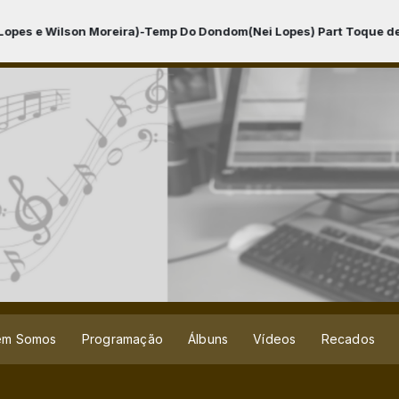
Do Dondom(Nei Lopes) Part Toque de Prima - CD De Letra e Música
C
em Somos
Programação
Álbuns
Vídeos
Recados