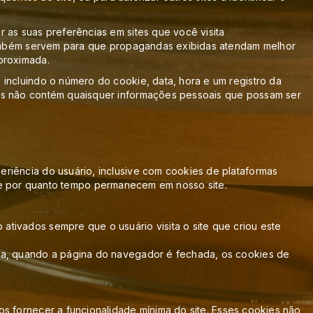
 as suas preferências em sites que você visita
 também servem para que propagandas exibidas atendam melhor
proximada.
incluindo o número do cookie, data, hora e um registro da
ons não contém quaisquer informações pessoais que possam ser
riência do usuário, inclusive com cookies de plataformas
mos e por quanto tempo permanecem em nosso site.
tivados sempre que o usuário visita o site que criou este
ita, quando a página do navegador é fechada, os cookies de
os fornecer a funcionalidade mínima do site. Esses cookies não