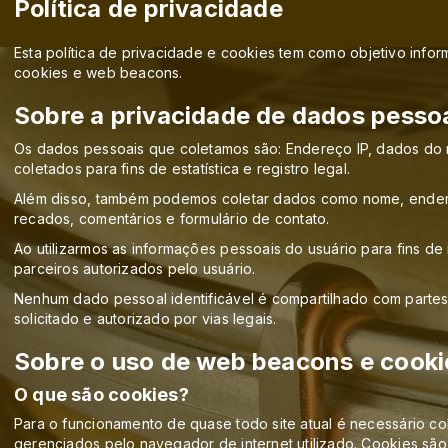
Política de privacidade
Esta política de privacidade e cookies tem como objetivo info
cookies e web beacons.
Sobre a privacidade de dados pesso
Os dados pessoais que coletamos são: Endereço IP, dados do 
coletados para fins de estatística e registro legal.
Além disso, também podemos coletar dados como nome, endereço
recados, comentários e formulário de contato.
Ao utilizarmos as informações pessoais do usuário para fins de 
parceiros autorizados pelo usuário.
Nenhum dado pessoal identificável é compartilhado com partes
solicitado e autorizado por vias legais.
Sobre o uso de web beacons e cooki
O que são cookies?
Para o funcionamento de quase todo site atual é necessário col
gerenciados pelo navegador de internet utilizado. Cookies são c