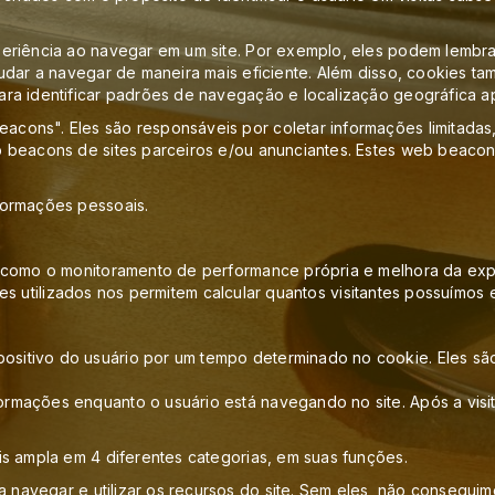
eriência ao navegar em um site. Por exemplo, eles podem lembrar
judar a navegar de maneira mais eficiente. Além disso, cookies
ra identificar padrões de navegação e localização geográfica a
ons". Eles são responsáveis por coletar informações limitadas, 
b beacons de sites parceiros e/ou anunciantes. Estes web beac
formações pessoais.
 como o monitoramento de performance própria e melhora da expe
ookies utilizados nos permitem calcular quantos visitantes possuí
itivo do usuário por um tempo determinado no cookie. Eles são a
ormações enquanto o usuário está navegando no site. Após a vis
s ampla em 4 diferentes categorias, em suas funções.
 navegar e utilizar os recursos do site. Sem eles, não conseguim